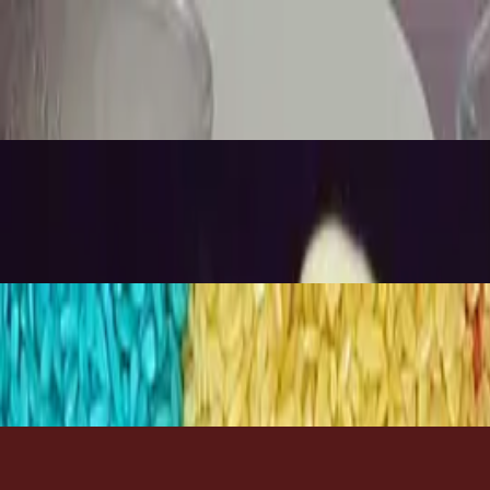
om i Hladnom vodom
m bojama - aktivnost za djecu kod kuć