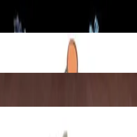
de i brojeva
 demonstrirati