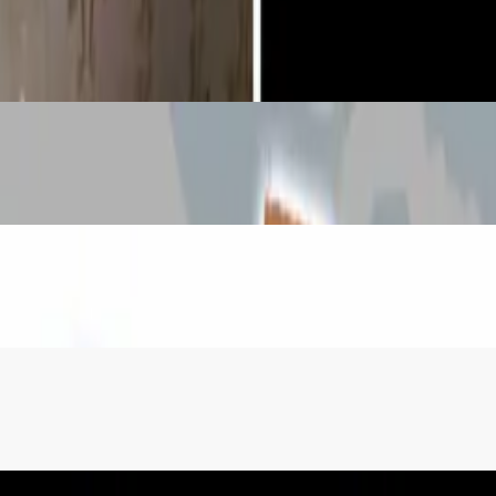
nog papira
a Toaletnog Papira