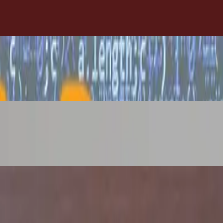
tela, kartonske kutije i povećala
cha
mni (eksperiment)