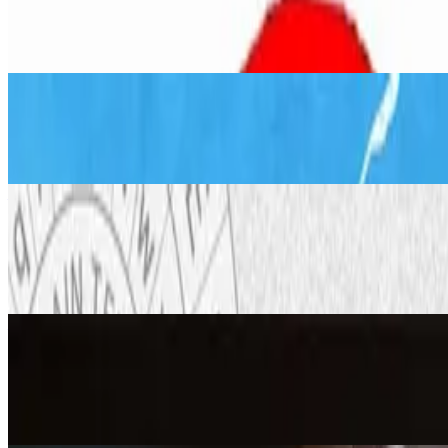
Kako demonstrirati pritisak zraka p
6. srp 2026.
·
10
min čitanja
Matematika
Kako napraviti Origami Vjetrenjaču o
12. stu 2020.
·
7
min čitanja
Ažurirano
Inženjerstvo
Kotač za šifriranje: tajne poruke (bes
5. srp 2026.
·
9
min čitanja
Ažurirano
Matematika
Kako napraviti i riješiti Hanoi toranj
23. lip 2026.
·
8
min čitanja