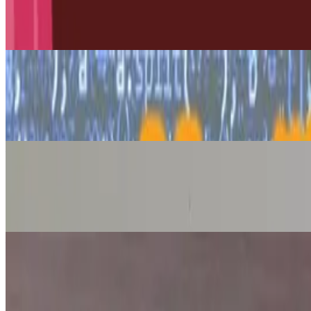
Kako napraviti projektor pomoću mobi
6. srp 2026.
·
9
min čitanja
Ažurirano
Tehnologija
Učenje programiranja pomoću Scrat
19. srp 2026.
·
16
min čitanja
Ažurirano
Matematika
Zabavne aktivnosti s nizovima
17. srp 2026.
·
9
min čitanja
Ažurirano
Znanost
Oksidacija jabuke: zašto jabuka pota