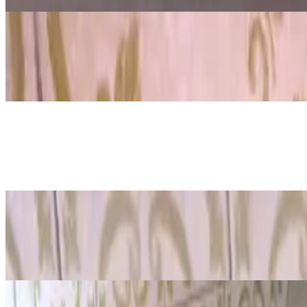
6. srp 2026.
·
9
min čitanja
Ažurirano
Inženjerstvo
Kako napraviti raketu od šibica
6. srp 2026.
·
9
min čitanja
Ažurirano
Znanost
Što je inercija? Značenje, zakon inerc
6. srp 2026.
·
11
min čitanja
Ažurirano
Psihologija
Aktivnost za senzomotorički razvoj
6. srp 2026.
·
9
min čitanja
Ažurirano
Znanost