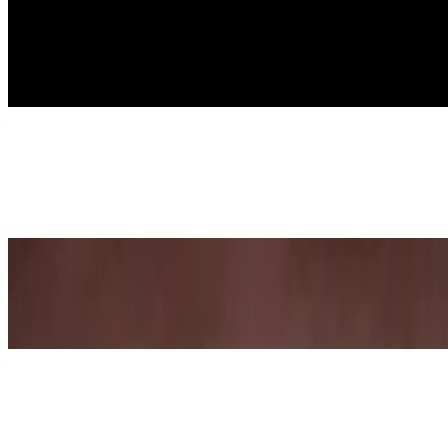
Znanost
Kako napraviti kristale od šećera
6. srp 2026.
·
9
min čitanja
Ažurirano
Matematika
7 zabavnih aktivnosti za učenje abece
8. srp 2026.
·
11
min čitanja
Matematika
Kako napraviti origami kućicu
25. lis 2019.
·
5
min čitanja
Ažurirano
Znanost
Što je toplinska kondukcija i kako ju