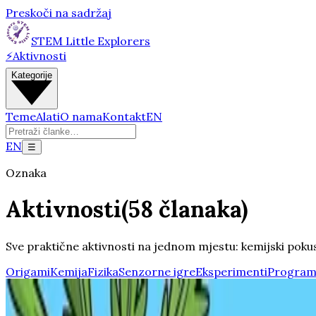
Preskoči na sadržaj
STEM Little Explorers
⚡
Aktivnosti
Kategorije
Teme
Alati
O nama
Kontakt
EN
EN
☰
Oznaka
Aktivnosti
(
58
članaka
)
Sve praktične aktivnosti na jednom mjestu: kemijski pokusi, 
Origami
Kemija
Fizika
Senzorne igre
Eksperimenti
Program
Matematika