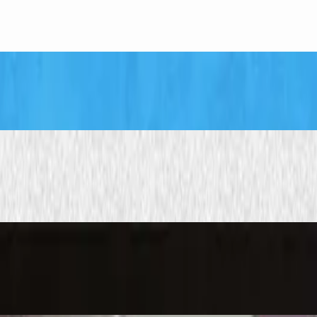
omoću balona
d Papira
platni predložak)