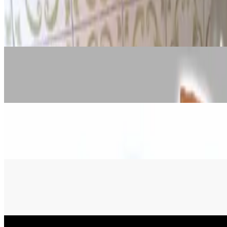
5 odličnih eksperimenata s balonima
6. srp 2026.
·
13
min čitanja
Inženjerstvo
Kako napraviti Dvorac od rola toalet
10. velj 2020.
·
10
min čitanja
Inženjerstvo
Kako napraviti Božićno Drvce od Rol
17. pro 2019.
·
5
min čitanja
Inženjerstvo
Kako napraviti ukras božićnog soba
11. pro 2019.
·
6
min čitanja
Ažurirano