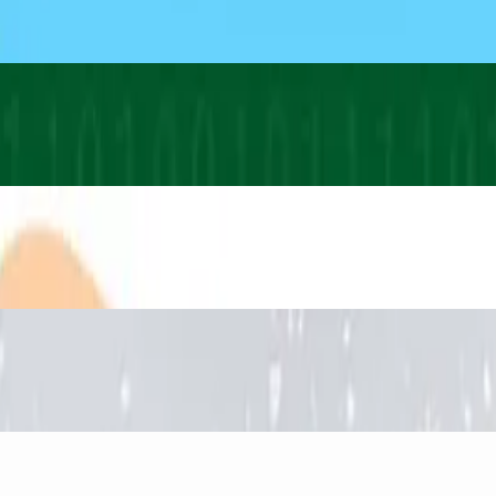
irnatog dinosaura
na i brašna
ke