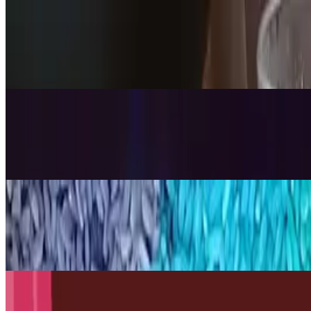
Ažurirano
Znanost
Kako demonstrirati Difuziju s Vruć
6. srp 2026.
·
9
min čitanja
Ažurirano
Inženjerstvo
Kako napraviti Bateriju od Krumpira
6. srp 2026.
·
11
min čitanja
Ažurirano
Znanost
Kako napraviti obojenu rižu u dugini
15. srp 2026.
·
11
min čitanja
Ažurirano
Inženjerstvo