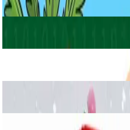
Kako napraviti Origami T-Rexa - pap
27. srp 2026.
·
10
min čitanja
Tehnologija
Napišite svoje ime binarnim kodom
8. lip 2026.
·
10
min čitanja
Psihologija
Kako napravit antistres loptu od balo
17. lip 2022.
·
8
min čitanja
Inženjerstvo
Kako napraviti božićnu jelku od šišar
7. pro 2021.
·
7
min čitanja
Ažurirano
Znanost