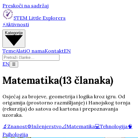
Preskoči na sadržaj
STEM Little Explorers
⚡
Aktivnosti
Kategorije
Teme
Alati
O nama
Kontakt
EN
EN
☰
Matematika
(
13
članaka
)
Osjećaj za brojeve, geometrija i logika kroz igru. Od
origamija (prostorno razmišljanje) i Hanojskog tornja
(rekurzija) do satova od kartona i prepoznavanja
uzoraka.
🔬
Znanost
⚙️
Inženjerstvo
📐
Matematika
💻
Tehnologija
🧠
Psihologija