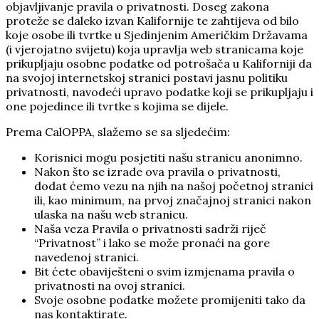
objavljivanje pravila o privatnosti. Doseg zakona
proteže se daleko izvan Kalifornije te zahtijeva od bilo
koje osobe ili tvrtke u Sjedinjenim Američkim Državama
(i vjerojatno svijetu) koja upravlja web stranicama koje
prikupljaju osobne podatke od potrošača u Kaliforniji da
na svojoj internetskoj stranici postavi jasnu politiku
privatnosti, navodeći upravo podatke koji se prikupljaju i
one pojedince ili tvrtke s kojima se dijele.
Prema CalOPPA, slažemo se sa sljedećim:
Korisnici mogu posjetiti našu stranicu anonimno.
Nakon što se izrade ova pravila o privatnosti,
dodat ćemo vezu na njih na našoj početnoj stranici
ili, kao minimum, na prvoj značajnoj stranici nakon
ulaska na našu web stranicu.
Naša veza Pravila o privatnosti sadrži riječ
“Privatnost” i lako se može pronaći na gore
navedenoj stranici.
Bit ćete obaviješteni o svim izmjenama pravila o
privatnosti na ovoj stranici.
Svoje osobne podatke možete promijeniti tako da
nas kontaktirate.