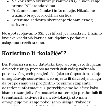
Ne koristimo skeniranje ranjivosti i/ili skeniranje
prema PCI standardima.
Pružamo samo članke i informacije. Nikada ne
tražimo brojeve kreditnih kartica.
Koristimo redovito skeniranje zlonamjernog
softvera.
Ne upotrebljavamo SSL certifikat jer nikada ne tražimo
brojeve kreditnih kartica niti dijelimo podatke s
uslugama trećih strana.
Koristimo li “kolačiće”?
Da. Kolačići su male datoteke koje web mjesto ili njezin
davatelj usluga prenosi na tvrdi disk vašeg računala
putem vašeg web preglednika (ako to dopustite), a koje
omogućavaju sustavima web mjesta ili davatelja usluga
da prepoznaju vaš preglednik te snime i zapamte
određene informacije. Upotrebljavamo kolačiće kako
bismo razumjeli vaše postavke na temelju prethodnih ili
trenutačnih aktivnosti na web-lokaciji, što nam
omogućuje pružanje poboljšanih usluga. Također