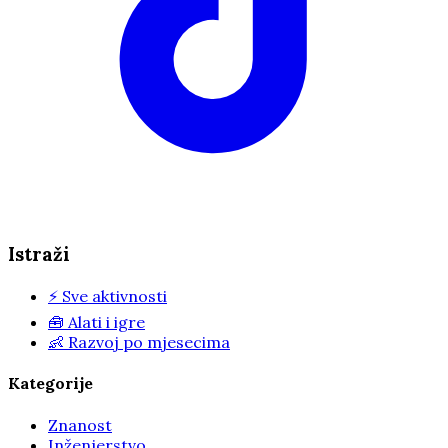
Istraži
⚡
Sve aktivnosti
🧰
Alati i igre
👶
Razvoj po mjesecima
Kategorije
Znanost
Inženjerstvo