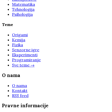
Matematika
Tehnologija
Psihologija
Teme
Origami
Kemija
Fizika
Senzorne igre
Eksperimenti
Programiranje
Sve teme
→
O nama
O nama
Kontakt
RSS feed
Pravne informacije