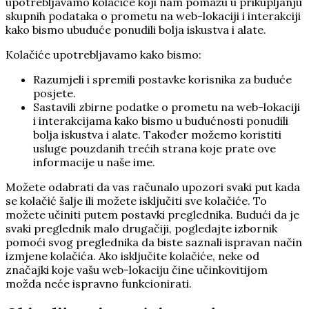
upotrebljavamo kolačiće koji nam pomažu u prikupljanju
skupnih podataka o prometu na web-lokaciji i interakciji
kako bismo ubuduće ponudili bolja iskustva i alate.
Kolačiće upotrebljavamo kako bismo:
Razumjeli i spremili postavke korisnika za buduće
posjete.
Sastavili zbirne podatke o prometu na web-lokaciji
i interakcijama kako bismo u budućnosti ponudili
bolja iskustva i alate. Također možemo koristiti
usluge pouzdanih trećih strana koje prate ove
informacije u naše ime.
Možete odabrati da vas računalo upozori svaki put kada
se kolačić šalje ili možete isključiti sve kolačiće. To
možete učiniti putem postavki preglednika. Budući da je
svaki preglednik malo drugačiji, pogledajte izbornik
pomoći svog preglednika da biste saznali ispravan način
izmjene kolačića. Ako isključite kolačiće, neke od
značajki koje vašu web-lokaciju čine učinkovitijom
možda neće ispravno funkcionirati.