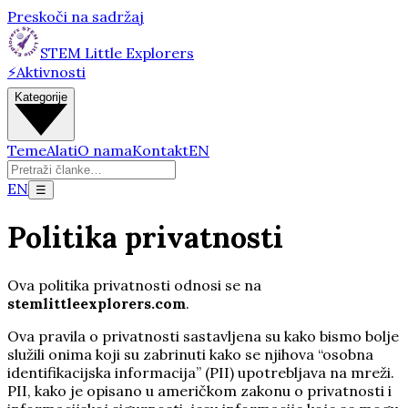
Preskoči na sadržaj
STEM Little Explorers
⚡
Aktivnosti
Kategorije
Teme
Alati
O nama
Kontakt
EN
EN
☰
Politika privatnosti
Ova politika privatnosti odnosi se na
stemlittleexplorers.com
.
Ova pravila o privatnosti sastavljena su kako bismo bolje
služili onima koji su zabrinuti kako se njihova “osobna
identifikacijska informacija” (PII) upotrebljava na mreži.
PII, kako je opisano u američkom zakonu o privatnosti i