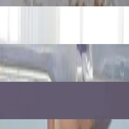
akcije
: zašto pluta i tone
zašto se voda podigne