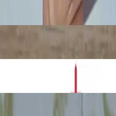
ko i boje
enih bombona
valova?
omoću pokusa gnječenja limenke