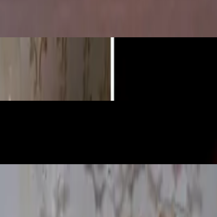
mni (eksperiment)
je koje svijetli
ne žitarice”