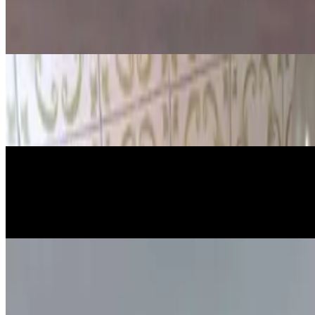
Oksidacija jabuke: zašto jabuka pota
6. srp 2026.
·
9
min čitanja
Ažurirano
Znanost
5 odličnih eksperimenata s balonima
6. srp 2026.
·
13
min čitanja
Ažurirano
Znanost
Jaje u octu: Kako napraviti elastično ja
6. srp 2026.
·
8
min čitanja
Ažurirano
Znanost
Kako napraviti eksperiment “rasplesa