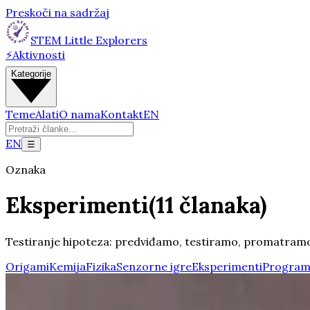
Preskoči na sadržaj
STEM Little Explorers
⚡
Aktivnosti
Kategorije
Teme
Alati
O nama
Kontakt
EN
EN
☰
Oznaka
Eksperimenti
(
11
članaka
)
Testiranje hipoteza: predviđamo, testiramo, promatramo 
Origami
Kemija
Fizika
Senzorne igre
Eksperimenti
Program
Ažurirano
Znanost