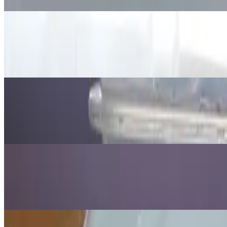
6. srp 2026.
·
6
min čitanja
Ažurirano
Znanost
Demonstracija loma svjetlosti ili refr
6. srp 2026.
·
6
min čitanja
Ažurirano
Znanost
Demonstracija gustoće pomoću naranče
6. srp 2026.
·
5
min čitanja
Ažurirano
Znanost
Eksperiment sa svijećom u vakuumu: 
6. srp 2026.
·
5
min čitanja
Ažurirano
Znanost