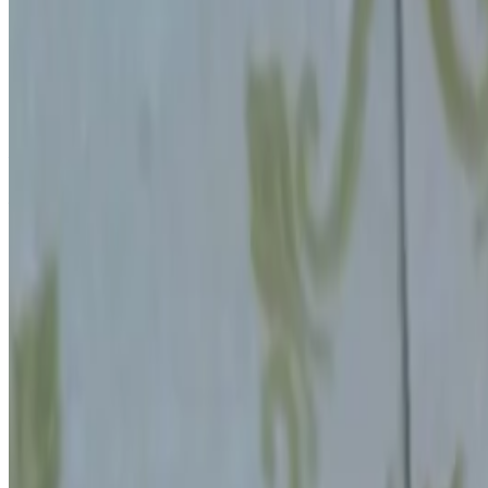
6. srp 2026.
·
8
min čitanja
📨
Nove objave u vaš inbox
Pokusi, Mind Explorers članci i besplatni materijali, otp
Više o newsletteru
Website (leave blank)
Vaš email
Pretplati se
Bez spama, odjava u svakom trenutku.
STEM Little Explorers
STEM aktivnosti i psihološki savjeti za djecu i roditelje.
Pratite nas