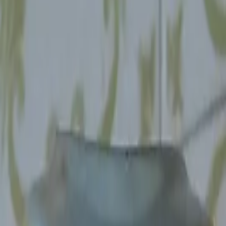
rilike jednom do dvaput mjesečno.