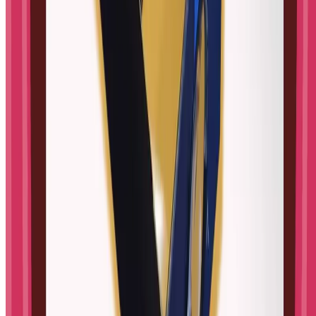
Sve teme
→
O nama
O nama
Kontakt
RSS feed
Pravne informacije
Politika privatnosti
Uvjeti korištenja
Postavke kolačića
©
2026
STEM Little Explorers
.
Sva prava pridržana.
Stvoreno za znatiželjnu djecu.