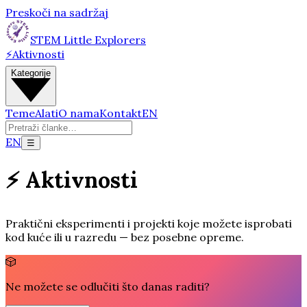
Preskoči na sadržaj
STEM Little Explorers
⚡
Aktivnosti
Kategorije
Teme
Alati
O nama
Kontakt
EN
EN
☰
⚡ Aktivnosti
Praktični eksperimenti i projekti koje možete isprobati
kod kuće ili u razredu — bez posebne opreme.
🎲
Ne možete se odlučiti što danas raditi?