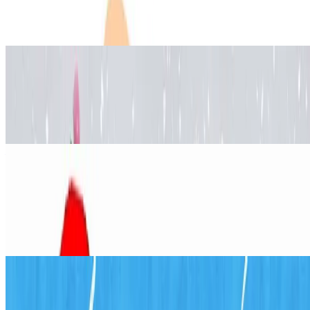
balona i brašna
17. lip 2022.
·
8
min čitanja
Inženjerstvo
Kako napraviti božićnu jelku od
šišarke
7. pro 2021.
·
7
min čitanja
Ažurirano
Znanost
Kako demonstrirati pritisak zraka
pomoću balona
6. srp 2026.
·
10
min čitanja
Matematika
Kako napraviti Origami Vjetrenjaču