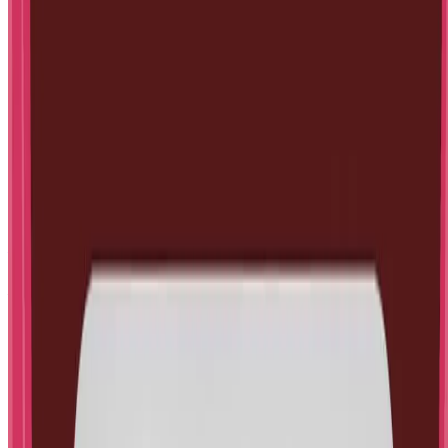
Kako napraviti projektor pomoću
mobitela, kartonske kutije i povećala
6. srp 2026.
·
9
min čitanja
1
/
5
← Prethodno
Sljedeće →
📨
Nove objave u vaš inbox
Pokusi, Mind Explorers članci i besplatni materijali,
otprilike jednom do dvaput mjesečno.
Više o newsletteru
Website (leave blank)
Vaš email
Pretplati se
Bez spama, odjava u svakom trenutku.
STEM Little Explorers
STEM aktivnosti i psihološki savjeti za djecu i roditelje.