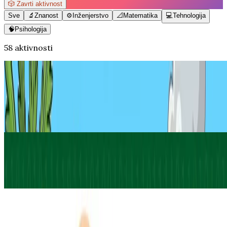
🎲
Zavrti aktivnost
Sve
🔬
Znanost
⚙️
Inženjerstvo
📐
Matematika
💻
Tehnologija
🧠
Psihologija
58 aktivnosti
Matematika
Kako napraviti Origami T-Rexa -
papirnatog dinosaura
27. srp 2026.
·
10
min čitanja
Tehnologija
Napišite svoje ime binarnim kodom
8. lip 2026.
·
10
min čitanja
Psihologija
Kako napravit antistres loptu od