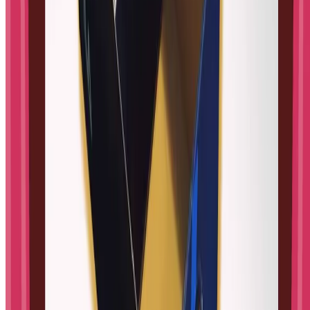
Istraži
⚡
Sve aktivnosti
🧰
Alati i igre
👶
Razvoj po mjesecima
Kategorije
Znanost
Inženjerstvo
Matematika
Tehnologija
Psihologija
Teme
Origami
Kemija
Fizika
Senzorne igre
Eksperimenti
Programiranje