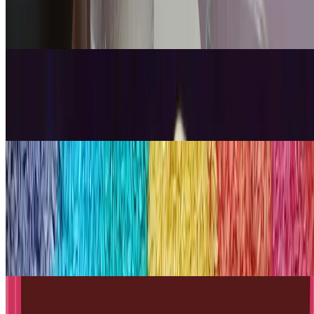
Vrućom i Hladnom vodom
6. srp 2026.
·
9
min čitanja
Ažurirano
Inženjerstvo
Kako napraviti Bateriju od Krumpira
6. srp 2026.
·
11
min čitanja
Ažurirano
Znanost
Kako napraviti obojenu rižu u
duginim bojama - aktivnost za djecu
kod kuće
15. srp 2026.
·
11
min čitanja
Ažurirano
Inženjerstvo