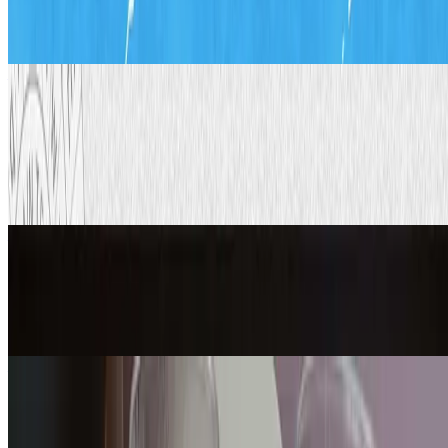
od Papira
12. stu 2020.
·
7
min čitanja
Ažurirano
Inženjerstvo
Kotač za šifriranje: tajne poruke
(besplatni predložak)
5. srp 2026.
·
9
min čitanja
Ažurirano
Matematika
Kako napraviti i riješiti Hanoi toranj
23. lip 2026.
·
8
min čitanja
Ažurirano
Znanost
Kako demonstrirati Difuziju s