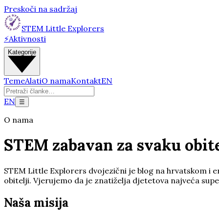
Preskoči na sadržaj
STEM Little Explorers
⚡
Aktivnosti
Kategorije
Teme
Alati
O nama
Kontakt
EN
EN
☰
O nama
STEM zabavan za svaku obite
STEM Little Explorers dvojezični je blog na hrvatskom i e
obitelji. Vjerujemo da je znatiželja djetetova najveća super
Naša misija