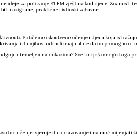
ačne ideje za poticanje STEM vještina kod djece. Znanost, t
ti razigrane, praktične i istinski zabavne.
ktivnosti. Potičemo iskustveno učenje i djecu koja istražuj
otkrivanja i da njihovi odrasli imaju alate da im pomognu u t
et o odgoju utemeljen na dokazima? Sve to i još mnogo toga p
životno učenje, vjeruje da obrazovanje ima moć mijenjati živ