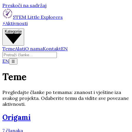
Preskoči na sadržaj
STEM Little Explorers
⚡
Aktivnosti
Kategorije
Teme
Alati
O nama
Kontakt
EN
EN
☰
Teme
Pregledajte članke po temama: znanost i vještine iza
svakog projekta. Odaberite temu da vidite sve povezane
aktivnosti.
Origami
7
članaka