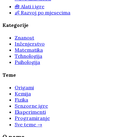
🧰
Alati i igre
👶
Razvoj po mjesecima
Kategorije
Znanost
Inženjerstvo
Matematika
Tehnologija
Psihologija
Teme
Origami
Kemija
Fizika
Senzorne igre
Eksperimenti
Programiranje
Sve teme
→
O nama