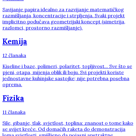
Savijanje papira idealno za razvijanje matematičkog
razmišljanja, koncentracije i strpljenja. Svaki projekt
implicitno podučava geometrijski koncept (simetrija,
razlomci, prostorno razmišljanje).
Kemija
12
članaka
Kiseline i baze, polimeri, polaritet, topljivost... Sve što se
pjeni, otapa, mijenja oblik ili boju. Svi projekti koriste
jednostavne kuhinjske sastojke; nije potrebna posebna
oprema.
Fizika
11
članaka
Sile, gibanje, tlak, svjetlost, toplina: znanost o tome kako
se svijet kreće. Od domaćih raketa do demonstracija
loma svjetlosti, smišljeno da pojasni apstraktne