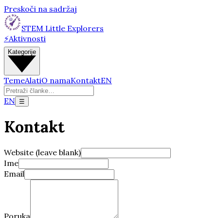
Preskoči na sadržaj
STEM Little Explorers
⚡
Aktivnosti
Kategorije
Teme
Alati
O nama
Kontakt
EN
EN
☰
Kontakt
Website (leave blank)
Ime
Email
Poruka