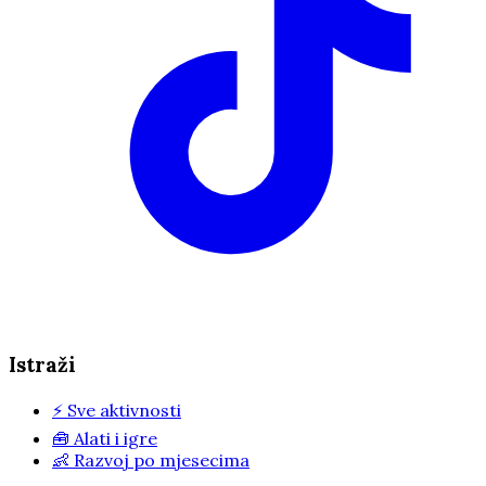
Istraži
⚡
Sve aktivnosti
🧰
Alati i igre
👶
Razvoj po mjesecima