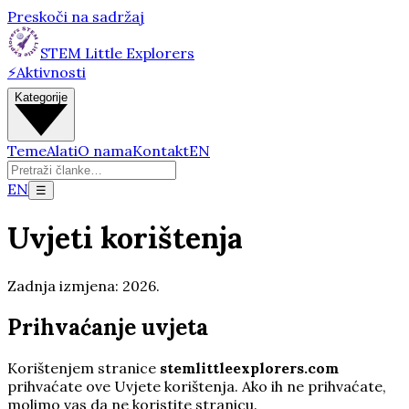
Preskoči na sadržaj
STEM Little Explorers
⚡
Aktivnosti
Kategorije
Teme
Alati
O nama
Kontakt
EN
EN
☰
Uvjeti korištenja
Zadnja izmjena:
2026
.
Prihvaćanje uvjeta
Korištenjem stranice
stemlittleexplorers.com
prihvaćate ove Uvjete korištenja. Ako ih ne prihvaćate,
molimo vas da ne koristite stranicu.