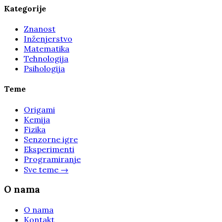
Kategorije
Znanost
Inženjerstvo
Matematika
Tehnologija
Psihologija
Teme
Origami
Kemija
Fizika
Senzorne igre
Eksperimenti
Programiranje
Sve teme
→
O nama
O nama
Kontakt