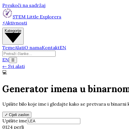
Preskoči na sadržaj
STEM Little Explorers
⚡
Aktivnosti
Kategorije
Teme
Alati
O nama
Kontakt
EN
EN
☰
←
Svi alati
💻
Generator imena u binarno
Upišite bilo koje ime i gledajte kako se pretvara u binarni
⤢
Cijeli zaslon
Upišite ime
0
1
24
perli